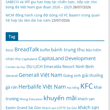
SABECO và VFF gia hạn hợp tác chiến lược, tiếp sức cho
bóng đá Việt Nam giai đoạn 2026 – 2029
28/07/2026
MCM đồng hành cùng đội bóng nữ FC Bayern trong quan
hệ hợp tác kéo dài hai năm
23/07/2026
Tag
BreadTalk
bánh trung thu
buffet
Asus
Bảo hiểm
CapitaLand Development
nhân thọ
Capitaland
DU LỊCH
Emeralda Resort Ninh Binh
du học
Combo
Generali Việt Nam
giải thưởng
Giáng sinh
Generali
KFC
Herbalife Việt Nam
gà rán
khai
học bổng
khuyến mãi
trương
khách sạn
Khang Education
khách sạn
Eastin Grand Sài Gòn
Khách sạn LOTTE Sài Gòn