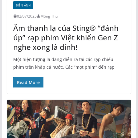
ĐIỆN ẢNH
02/07/2025
Mộng Thu
Âm thanh lạ của Sting® “đánh
úp” rạp phim Việt khiến Gen Z
nghe xong là dính!
Một hiện tượng lạ đang diễn ra tại các rạp chiếu
phim trên khắp cả nước. Các “mọt phim” đến rạp
Read More