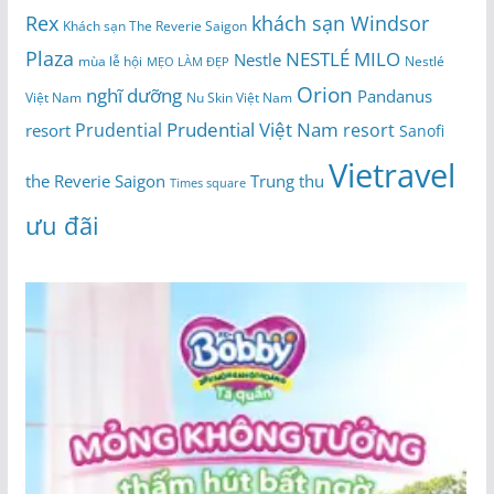
Rex
khách sạn Windsor
Khách sạn The Reverie Saigon
Plaza
NESTLÉ MILO
Nestle
Nestlé
mùa lễ hội
MẸO LÀM ĐẸP
Orion
nghĩ dưỡng
Pandanus
Việt Nam
Nu Skin Việt Nam
Prudential Việt Nam
Prudential
resort
resort
Sanofi
Vietravel
the Reverie Saigon
Trung thu
Times square
ưu đãi