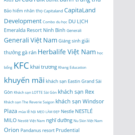
CapitaLand
Bảo hiểm nhân thọ
Capitaland
Development
DU LỊCH
du học
Combo
Emeralda Resort Ninh Binh
Generali
Generali Việt Nam
giải
Giáng sinh
Herbalife Việt Nam
gà rán
thưởng
học
KFC
khai trương
bổng
Khang Education
khuyến mãi
khách sạn Eastin Grand Sài
khách sạn Rex
Gòn
Khách sạn LOTTE Sài Gòn
khách sạn Windsor
Khách sạn The Reverie Saigon
Plaza
NESTLÉ
Nestle
mùa lễ hội
MẸO LÀM ĐẸP
MILO
nghĩ dưỡng
Nestlé Việt Nam
Nu Skin Việt Nam
Orion
Prudential
Pandanus resort