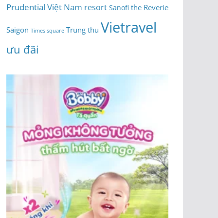
Prudential Việt Nam
resort
the Reverie
Sanofi
Vietravel
Saigon
Trung thu
Times square
ưu đãi