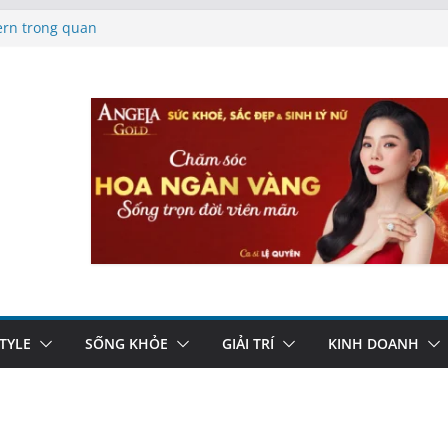
rn trong quan
rung thu 2026 từ
 do tại Việt Nam
 tiếp sức cho
STYLE
SỐNG KHỎE
GIẢI TRÍ
KINH DOANH