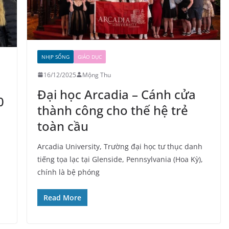
NHỊP SỐNG
GIÁO DỤC
16/12/2025
Mộng Thu
Đại học Arcadia – Cánh cửa
0
thành công cho thế hệ trẻ
toàn cầu
Arcadia University, Trường đại học tư thục danh
tiếng tọa lạc tại Glenside, Pennsylvania (Hoa Kỳ),
u
chính là bệ phóng
Read More