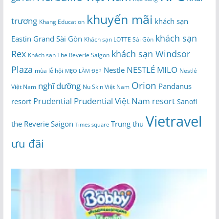
khuyến mãi
trương
khách sạn
Khang Education
khách sạn
Eastin Grand Sài Gòn
Khách sạn LOTTE Sài Gòn
Rex
khách sạn Windsor
Khách sạn The Reverie Saigon
Plaza
NESTLÉ MILO
Nestle
Nestlé
mùa lễ hội
MẸO LÀM ĐẸP
Orion
nghĩ dưỡng
Pandanus
Việt Nam
Nu Skin Việt Nam
Prudential Việt Nam
Prudential
resort
resort
Sanofi
Vietravel
the Reverie Saigon
Trung thu
Times square
ưu đãi