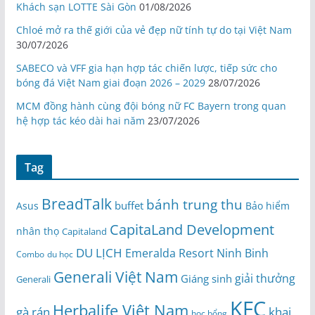
Khách sạn LOTTE Sài Gòn
01/08/2026
Chloé mở ra thế giới của vẻ đẹp nữ tính tự do tại Việt Nam
30/07/2026
SABECO và VFF gia hạn hợp tác chiến lược, tiếp sức cho
bóng đá Việt Nam giai đoạn 2026 – 2029
28/07/2026
MCM đồng hành cùng đội bóng nữ FC Bayern trong quan
hệ hợp tác kéo dài hai năm
23/07/2026
Tag
BreadTalk
bánh trung thu
buffet
Asus
Bảo hiểm
CapitaLand Development
nhân thọ
Capitaland
DU LỊCH
Emeralda Resort Ninh Binh
du học
Combo
Generali Việt Nam
giải thưởng
Giáng sinh
Generali
KFC
Herbalife Việt Nam
gà rán
khai
học bổng