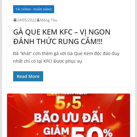
TÀI CHÍNH - NGÂN HÀNG
24/05/2022
Mộng Thu
GÀ QUE KEM KFC – VỊ NGON
ĐÁNH THỨC RUNG CẢM!!!
Đã “khát” cơn thèm gà với Gà Que Kem độc đáo duy
nhất chỉ có tại KFC! Được phục vụ
Read More