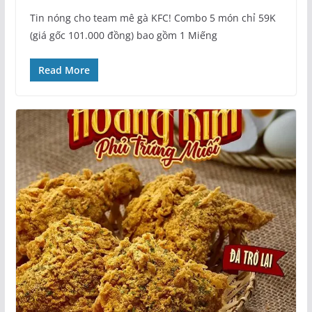
Tin nóng cho team mê gà KFC! Combo 5 món chỉ 59K
(giá gốc 101.000 đồng) bao gồm 1 Miếng
Read More