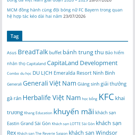
MCM đồng hành cùng đội bóng nữ FC Bayern trong quan
hệ hợp tác kéo dài hai năm
23/07/2026
Tag
BreadTalk
bánh trung thu
buffet
Asus
Bảo hiểm
CapitaLand Development
nhân thọ
Capitaland
DU LỊCH
Emeralda Resort Ninh Binh
du học
Combo
Generali Việt Nam
giải thưởng
Giáng sinh
Generali
KFC
Herbalife Việt Nam
gà rán
khai
học bổng
khuyến mãi
trương
khách sạn
Khang Education
khách sạn
Eastin Grand Sài Gòn
Khách sạn LOTTE Sài Gòn
Rex
khách sạn Windsor
Khách sạn The Reverie Saigon