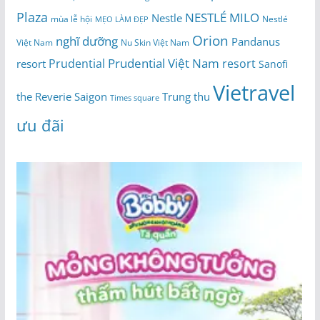
Plaza
NESTLÉ MILO
Nestle
Nestlé
mùa lễ hội
MẸO LÀM ĐẸP
Orion
nghĩ dưỡng
Pandanus
Việt Nam
Nu Skin Việt Nam
Prudential Việt Nam
Prudential
resort
resort
Sanofi
Vietravel
the Reverie Saigon
Trung thu
Times square
ưu đãi