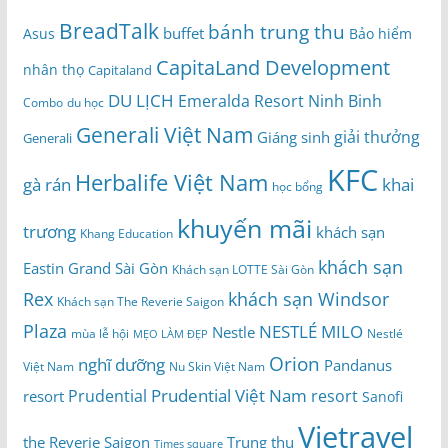
BreadTalk
bánh trung thu
buffet
Asus
Bảo hiểm
CapitaLand Development
nhân thọ
Capitaland
DU LỊCH
Emeralda Resort Ninh Binh
du học
Combo
Generali Việt Nam
giải thưởng
Giáng sinh
Generali
KFC
Herbalife Việt Nam
gà rán
khai
học bổng
khuyến mãi
trương
khách sạn
Khang Education
khách sạn
Eastin Grand Sài Gòn
Khách sạn LOTTE Sài Gòn
Rex
khách sạn Windsor
Khách sạn The Reverie Saigon
Plaza
NESTLÉ MILO
Nestle
Nestlé
mùa lễ hội
MẸO LÀM ĐẸP
Orion
nghĩ dưỡng
Pandanus
Việt Nam
Nu Skin Việt Nam
Prudential Việt Nam
Prudential
resort
resort
Sanofi
Vietravel
the Reverie Saigon
Trung thu
Times square