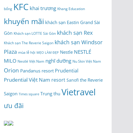
KFC
khai trương
bổng
Khang Education
khuyến mãi
khách sạn Eastin Grand Sài
khách sạn Rex
Gòn
Khách sạn LOTTE Sài Gòn
khách sạn Windsor
Khách sạn The Reverie Saigon
Plaza
NESTLÉ
Nestle
mùa lễ hội
MẸO LÀM ĐẸP
MILO
nghĩ dưỡng
Nestlé Việt Nam
Nu Skin Việt Nam
Orion
Prudential
Pandanus resort
Prudential Việt Nam
resort
the Reverie
Sanofi
Vietravel
Saigon
Trung thu
Times square
ưu đãi