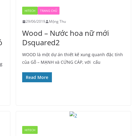
HITECH
TRANG CHỦ
29/06/2019
Mộng Thu
Wood – Nước hoa nữ mới
ó
Dsquared2
WOOD là một dự án thiết kế xung quanh đặc tính
của Gỗ – MẠNH và CỨNG CÁP, với cấu
ng
Read More
HITECH