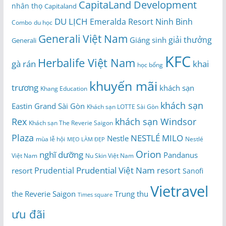
CapitaLand Development
nhân thọ
Capitaland
DU LỊCH
Emeralda Resort Ninh Binh
du học
Combo
Generali Việt Nam
giải thưởng
Giáng sinh
Generali
KFC
Herbalife Việt Nam
gà rán
khai
học bổng
khuyến mãi
trương
khách sạn
Khang Education
khách sạn
Eastin Grand Sài Gòn
Khách sạn LOTTE Sài Gòn
Rex
khách sạn Windsor
Khách sạn The Reverie Saigon
Plaza
NESTLÉ MILO
Nestle
Nestlé
mùa lễ hội
MẸO LÀM ĐẸP
Orion
nghĩ dưỡng
Pandanus
Việt Nam
Nu Skin Việt Nam
Prudential Việt Nam
Prudential
resort
resort
Sanofi
Vietravel
the Reverie Saigon
Trung thu
Times square
ưu đãi